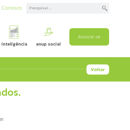
e Conosco
Associe-se
inteligência
anup social
Voltar
ados.
ar.