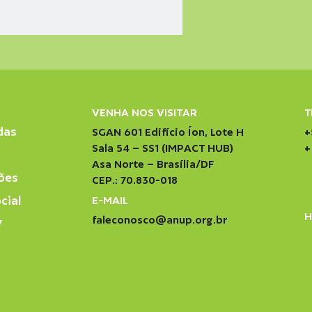
VENHA NOS VISITAR
T
das
SGAN 601 Edifício Íon, Lote H
+
Sala 54 – SS1 (IMPACT HUB)
+
Asa Norte – Brasília/DF
ões
CEP.: 70.830-018
cial
E-MAIL
H
faleconosco@anup.org.br
V