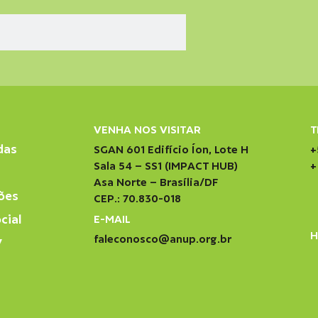
VENHA NOS VISITAR
T
das
SGAN 601 Edifício Íon, Lote H
+
Sala 54 – SS1 (IMPACT HUB)
+
Asa Norte – Brasília/DF
ões
CEP.: 70.830-018
cial
E-MAIL
H
faleconosco@anup.org.br
V