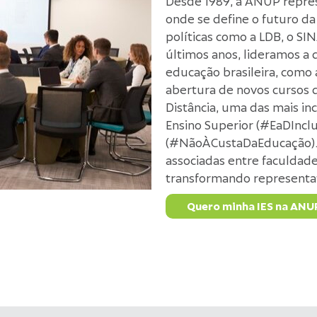
Desde 1989, a ANUP repres
onde se define o futuro d
políticas como a LDB, o SI
últimos anos, lideramos a 
educação brasileira, como
abertura de novos cursos 
Distância, uma das mais in
Ensino Superior (#EaDInclu
(#NãoÀCustaDaEducação). A
associadas entre faculdades
transformando representat
Quero minha IES na ANU