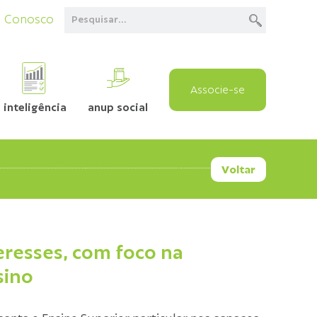
e Conosco
Associe-se
inteligência
anup social
Voltar
resses, com foco na
sino