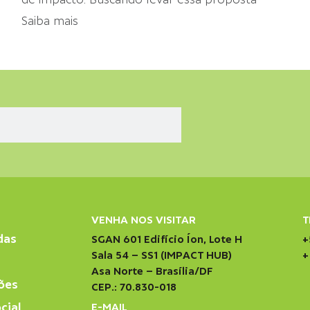
Saiba mais
VENHA NOS VISITAR
T
das
SGAN 601 Edifício Íon, Lote H
+
Sala 54 – SS1 (IMPACT HUB)
+
Asa Norte – Brasília/DF
ões
CEP.: 70.830-018
cial
E-MAIL