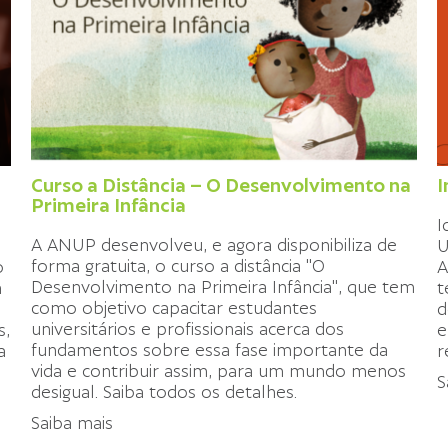
Curso a Distância – O Desenvolvimento na
I
Primeira Infância
I
A ANUP desenvolveu, e agora disponibiliza de
U
forma gratuita, o curso a distância "O
o
A
Desenvolvimento na Primeira Infância", que tem
a
t
como objetivo capacitar estudantes
d
universitários e profissionais acerca dos
s,
e
fundamentos sobre essa fase importante da
a
r
vida e contribuir assim, para um mundo menos
S
desigual. Saiba todos os detalhes.
Saiba mais