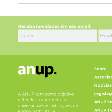
Receba novidades em seu email:
Sobre
Associa
Notícias
Legislaç
A ANUP tem como objetivo
defender a autonomia das
ANUP So
universidades e instituições de
ANUP T
ensino particular e