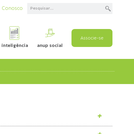
e Conosco
Associe-se
inteligência
anup social