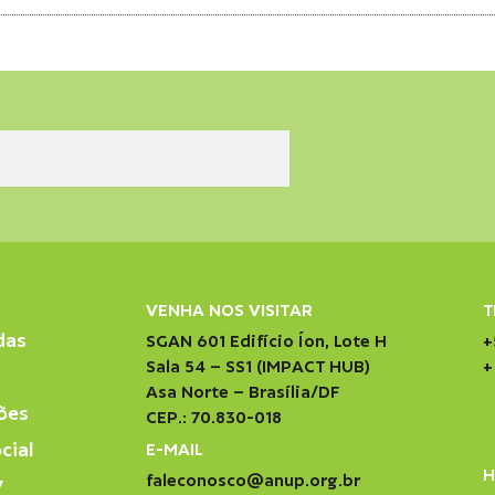
VENHA NOS VISITAR
T
das
SGAN 601 Edifício Íon, Lote H
+
Sala 54 – SS1 (IMPACT HUB)
+
Asa Norte – Brasília/DF
ões
CEP.: 70.830-018
cial
E-MAIL
H
faleconosco@anup.org.br
V