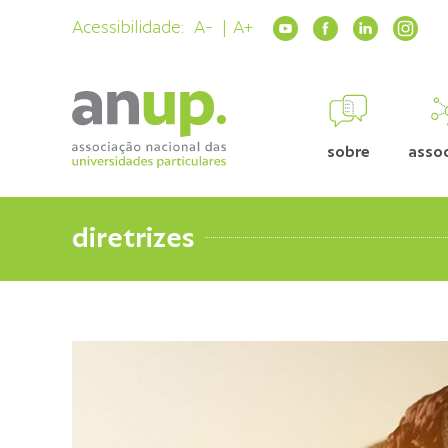
Acessibilidade:
A-
A+
sobre
asso
diretrizes