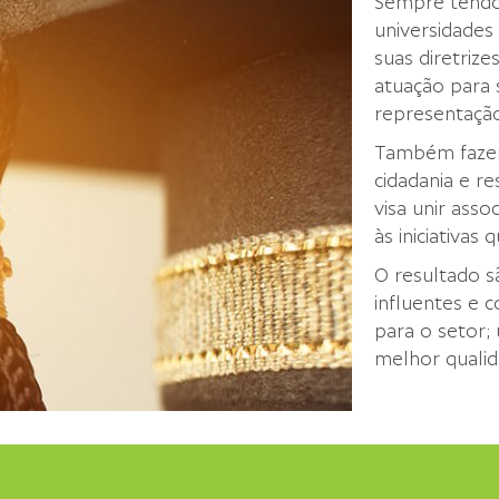
Sempre tendo 
universidades
suas diretriz
atuação para 
representação
Também fazem
cidadania e r
visa unir ass
às iniciativas
O resultado sã
influentes e c
para o setor;
melhor qualid