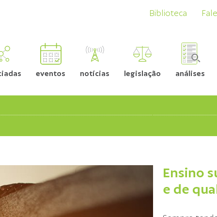
Biblioteca
Fal
ciadas
eventos
notícias
legislação
análises
Ensino s
e de qua