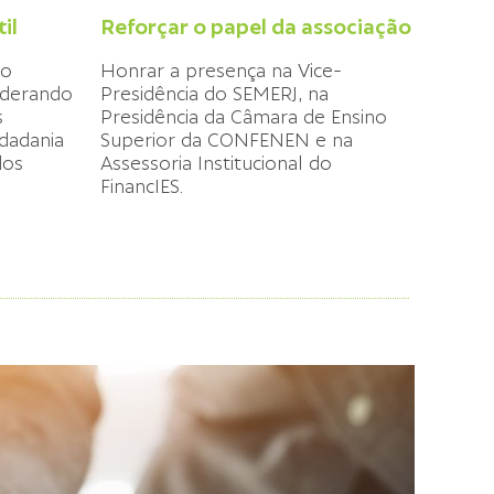
il
Reforçar o papel da associação
do
Honrar a presença na Vice-
liderando
Presidência do SEMERJ, na
s
Presidência
da Câmara de Ensino
idadania
Superior da
CONFENEN e na
dos
Assessoria Institucional do
FinancIES.