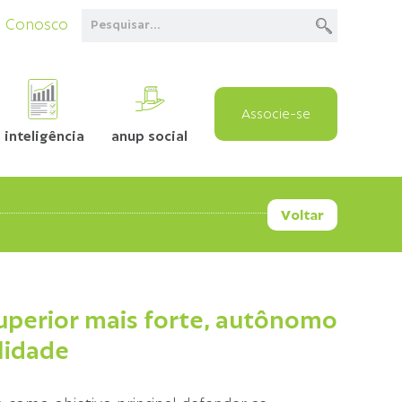
e Conosco
Associe-se
inteligência
anup social
Voltar
uperior mais forte, autônomo
lidade