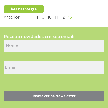
leia na íntegra
Anterior
1
…
10
11
12
13
Receba novidades em seu email: