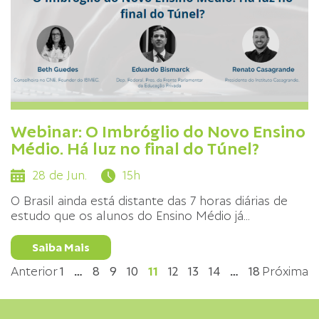
Webinar: O Imbróglio do Novo Ensino
Médio. Há luz no final do Túnel?
28 de Jun.
15h
O Brasil ainda está distante das 7 horas diárias de
estudo que os alunos do Ensino Médio já
...
Saiba Mais
Anterior
1
…
8
9
10
11
12
13
14
…
18
Próxima