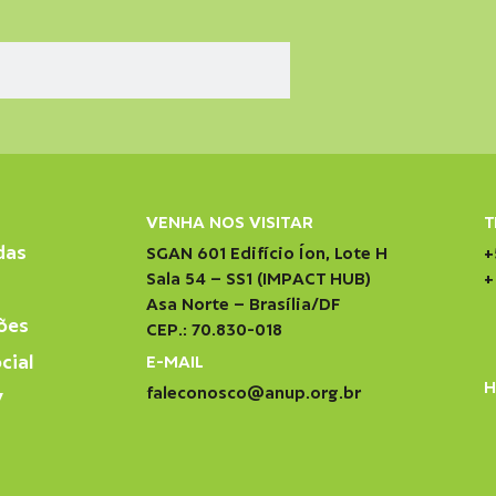
VENHA NOS VISITAR
T
das
SGAN 601 Edifício Íon, Lote H
+
Sala 54 – SS1 (IMPACT HUB)
+
Asa Norte – Brasília/DF
ões
CEP.: 70.830-018
cial
E-MAIL
H
faleconosco@anup.org.br
V