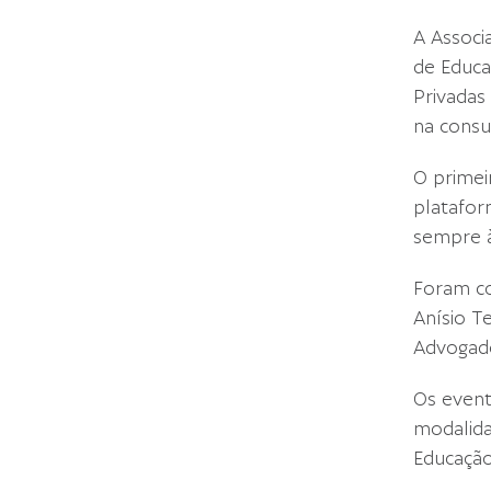
A Associ
de Educa
Privadas
na consu
O primei
platafor
sempre à
Foram c
Anísio Te
Advogad
Os event
modalida
Educação