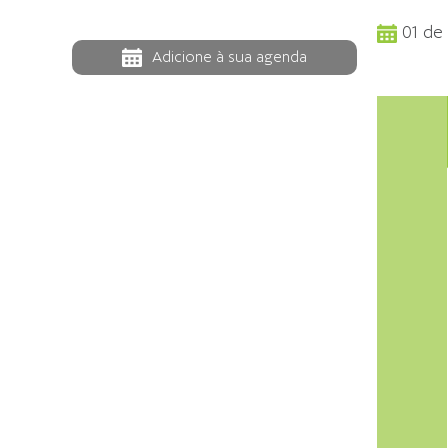
01 de
Adicione à sua agenda