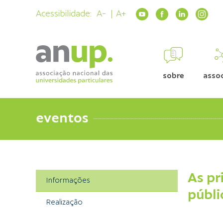
Acessibilidade:
A-
A+
sobre
asso
eventos
As pr
Informações
públi
Realização