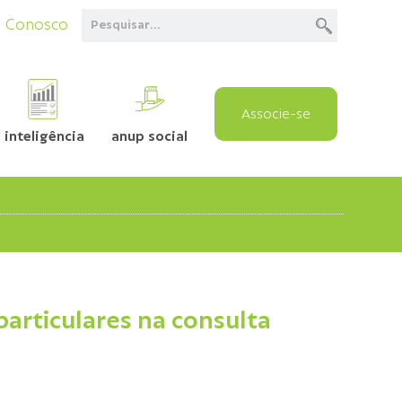
e Conosco
Associe-se
inteligência
anup social
particulares na consulta