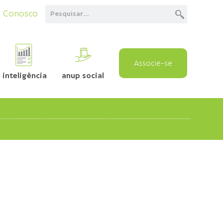
e Conosco
Associe-se
inteligência
anup social