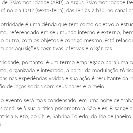
ra de Psicomotricidade (ABP), a Argus Psicomotricidade Re
rá no dia 10/12 (sexta-feira), das 19h às 21h30, no cana
otricidade é uma ciência que tem como objetivo o es
o, referenciado em seu mundo interno e externo, bem 
 o outro, com os objetos e consigo mesmo. Está relaci
m das aquisições cognitivas, afetivas e orgânicas.
ricidade, portanto, é um termo empregado para uma c
o, organizado e integrado, a partir da modulação tôni
das nas experiências vividas e sua ação é resultante da i
ão de laços sociais com seus pares e o meio.
 o evento será mais condensado, em uma noite de trab
Psicanálise à sua prática psicomotora. São eles: Elisang
atricia Nieto, do Chile; Sabrina Toledo, do Rio de Janeiro;
.