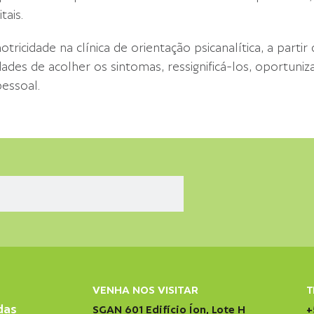
tais.
tricidade na clínica de orientação psicanalítica, a parti
idades de acolher os sintomas, ressignificá-los, oportun
pessoal.
VENHA NOS VISITAR
T
das
SGAN 601 Edifício Íon, Lote H
+