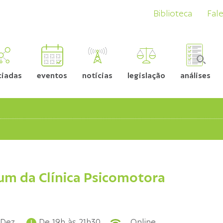
Biblioteca
Fal
ciadas
eventos
notícias
legislação
análises
rum da Clínica Psicomotora
 Dez.
De 19h às 21h30
Online