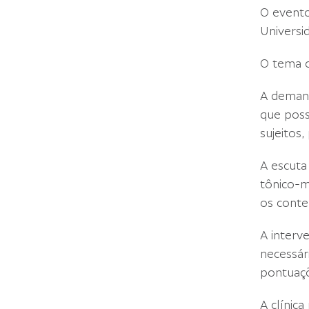
O evento
Universi
O tema c
A demand
que pos
sujeitos
A escuta
tônico-m
os conte
A interv
necessár
pontuaçõ
A clínic