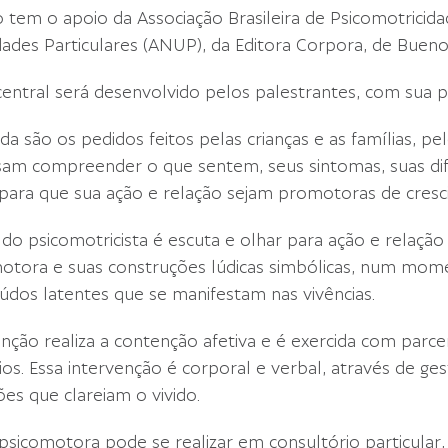
 tem o apoio da Associação Brasileira de Psicomotricida
dades Particulares (ANUP), da Editora Corpora, de Buenos 
entral será desenvolvido pelos palestrantes, com sua próp
a são os pedidos feitos pelas crianças e as famílias, pe
sam compreender o que sentem, seus sintomas, suas d
, para que sua ação e relação sejam promotoras de cres
 do psicomotricista é escuta e olhar para ação e relação
otora e suas construções lúdicas simbólicas, num mome
údos latentes que se manifestam nas vivências.
enção realiza a contenção afetiva e é exercida com parcer
ios. Essa intervenção é corporal e verbal, através de g
es que clareiam o vivido.
a psicomotora pode se realizar em consultório particular