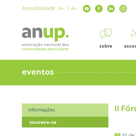
Acessibilidade:
A-
A+
sobre
asso
eventos
II Fó
Informações
Inscreva-se
10 de