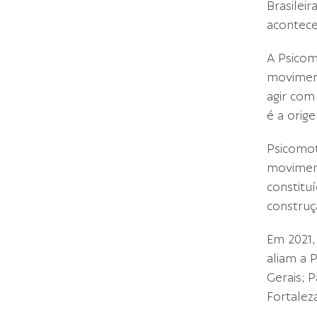
Brasilei
acontece
A Psicom
moviment
agir com
é a orige
Psicomot
moviment
constituí
construç
Em 2021,
aliam a 
Gerais; P
Fortaleza