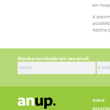
em hospi
A psicomo
possibil
história 
Receba novidades em seu email:
Sobre
Associa