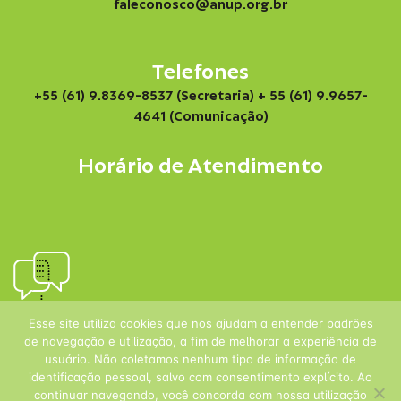
faleconosco@anup.org.br
Telefones
+55 (61) 9.8369-8537 (Secretaria)
+ 55 (61) 9.9657-
4641 (Comunicação)
Horário de Atendimento
Esse site utiliza cookies que nos ajudam a entender padrões
de navegação e utilização, a fim de melhorar a experiência de
usuário. Não coletamos nenhum tipo de informação de
identificação pessoal, salvo com consentimento explícito. Ao
continuar navegando, você concorda com nossa utilização