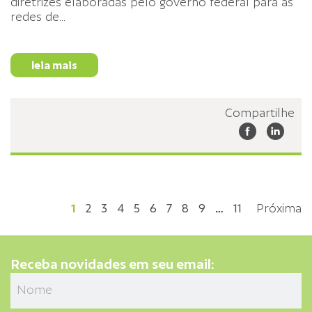
diretrizes elaboradas pelo governo federal para as
redes de
...
leia mais
Compartilhe
1
2
3
4
5
6
7
8
9
…
11
Próxima
Receba novidades em seu email: