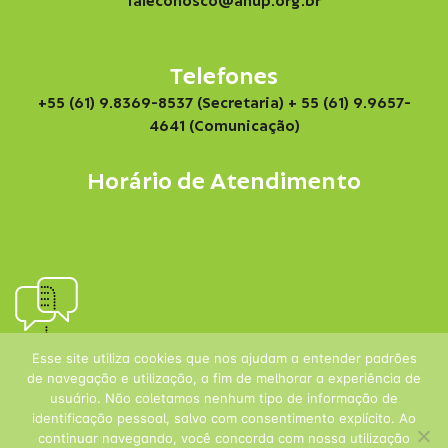
faleconosco@anup.org.br
Telefones
+55 (61) 9.8369-8537 (Secretaria)
+ 55 (61) 9.9657-
4641 (Comunicação)
Horário de Atendimento
Esse site utiliza cookies que nos ajudam a entender padrões
de navegação e utilização, a fim de melhorar a experiência de
usuário. Não coletamos nenhum tipo de informação de
identificação pessoal, salvo com consentimento explícito. Ao
continuar navegando, você concorda com nossa utilização