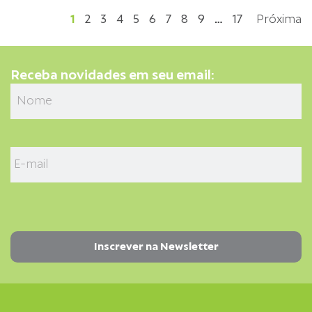
1
2
3
4
5
6
7
8
9
…
17
Próxima
Receba novidades em seu email: