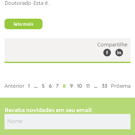
Doutorado. Esta é
...
leia mais
Compartilhe
Anterior
1
…
5
6
7
8
9
10
11
…
33
Próxima
Receba novidades em seu email: