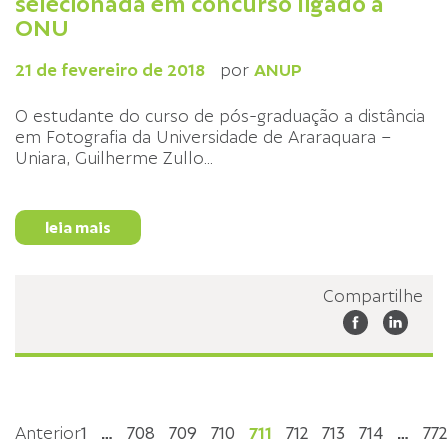
selecionada em concurso ligado à
ONU
21 de fevereiro de 2018
por
ANUP
O estudante do curso de pós-graduação a distância
em Fotografia da Universidade de Araraquara –
Uniara, Guilherme Zullo
...
leia mais
Compartilhe
Anterior
1
…
708
709
710
711
712
713
714
…
772