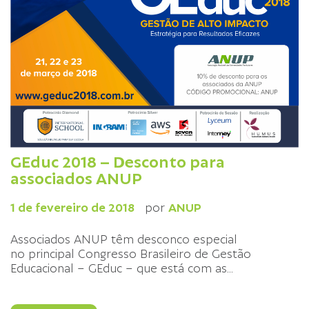
GEduc 2018 – Desconto para
associados ANUP
1 de fevereiro de 2018
por
ANUP
Associados ANUP têm desconco especial
no principal Congresso Brasileiro de Gestão
Educacional – GEduc – que está com as
...