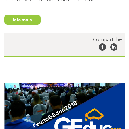
todo o país têm prazo entre 1º e 30 de
...
leia mais
Compartilhe