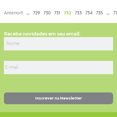
Anterior
1
…
729
730
731
732
733
734
735
…
7
Receba novidades em seu email: