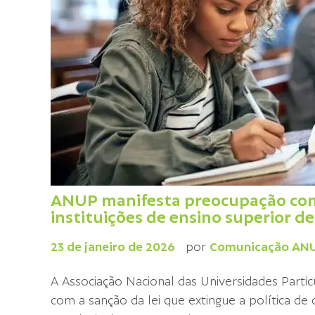
ANUP manifesta preocupação com v
instituições de ensino superior d
23 de janeiro de 2026
por
Comunicação AN
A Associação Nacional das Universidades Part
com a sanção da lei que extingue a política de c