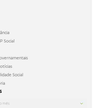
fância
 Social
overnamentais
otícias
idade Social
ria
s