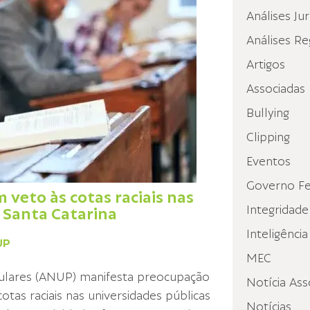
Análises Jur
Análises Re
Artigos
Associadas
Bullying
Clipping
Eventos
Governo Fe
eto às cotas raciais nas
Integridade
e Santa Catarina
Inteligência
UP
MEC
iculares (ANUP) manifesta preocupação
Notícia Ass
otas raciais nas universidades públicas
Notícias