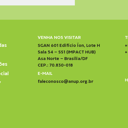
VENHA NOS VISITAR
T
das
SGAN 601 Edifício Íon, Lote H
+
Sala 54 – SS1 (IMPACT HUB)
+
Asa Norte – Brasília/DF
ões
CEP.: 70.830-018
cial
E-MAIL
H
faleconosco@anup.org.br
V