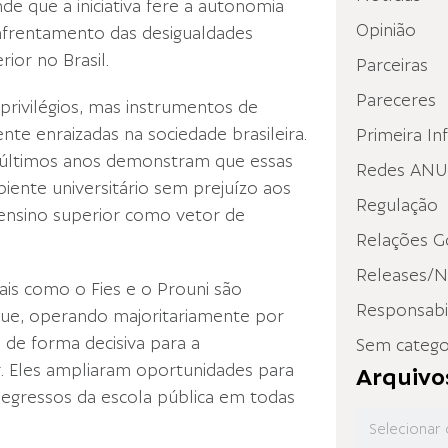
e que a iniciativa fere a autonomia
Opinião
enfrentamento das desigualdades
ior no Brasil.
Parceiras
Pareceres
 privilégios, mas instrumentos de
te enraizadas na sociedade brasileira.
Primeira In
 últimos anos demonstram que essas
Redes ANUP
mbiente universitário sem prejuízo aos
Regulação
 ensino superior como vetor de
Relações G
Releases/N
is como o Fies e o Prouni são
Responsabil
que, operando majoritariamente por
m de forma decisiva para a
Sem catego
. Eles ampliaram oportunidades para
Arquivo
e egressos da escola pública em todas