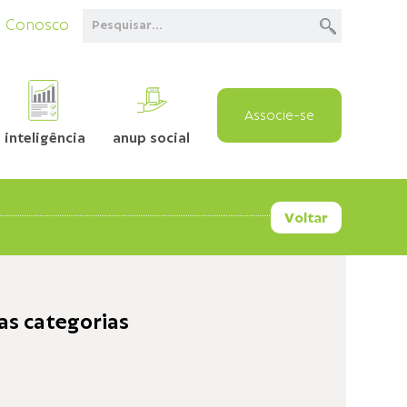
e Conosco
Associe-se
inteligência
anup social
Voltar
as categorias