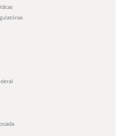
ídicas
gulatórias
deral
ociada