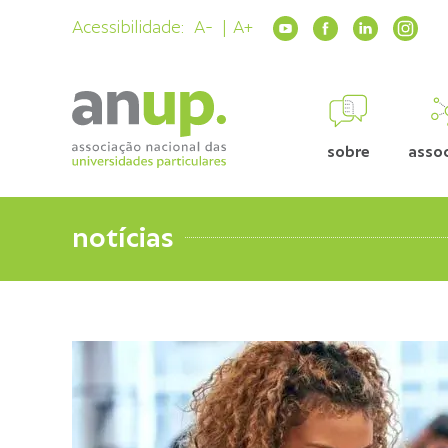
Acessibilidade:
A-
A+
sobre
asso
notícias