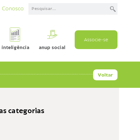
e Conosco
Associe-se
inteligência
anup social
Voltar
as categorias