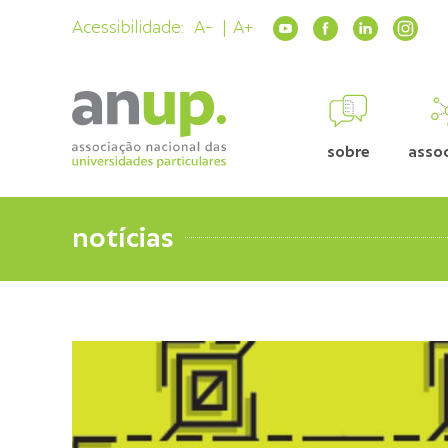
Acessibilidade:
A-
A+
sobre
asso
notícias