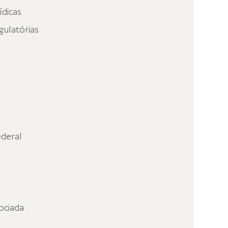
ídicas
gulatórias
deral
ociada