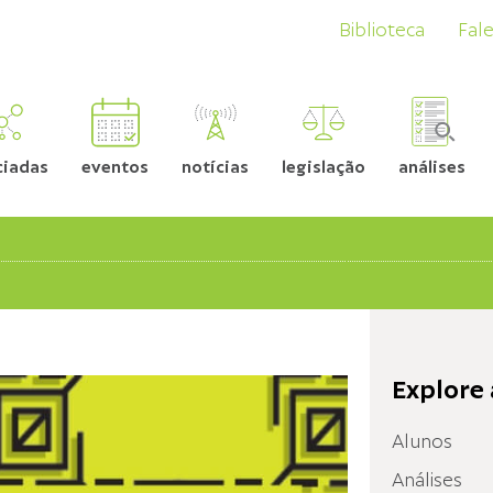
Biblioteca
Fal
ciadas
eventos
notícias
legislação
análises
Explore 
Alunos
Análises