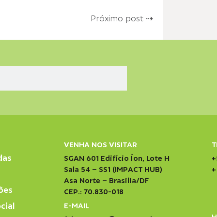
Próximo post ⇢
VENHA NOS VISITAR
T
das
SGAN 601 Edifício Íon, Lote H
+
Sala 54 – SS1 (IMPACT HUB)
+
Asa Norte – Brasília/DF
ões
CEP.: 70.830-018
cial
E-MAIL
H