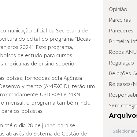
Opinião
Parceiras
omunicação oficial da Secretaria de
Pareceres
bertura do edital do programa “Becas
Primeira In
ranjeros 2024”. Este programa,
Redes ANUP
r bolsas de estudo para cursos
Regulação
s mexicanas de ensino superior.
Relações G
 as bolsas, fornecidas pela Agência
Releases/N
 Desenvolvimento (AMEXCID), terão um
(aproximadamente USD 805) e MXN
Responsabil
eiro mensal, o programa também inclui
Sem catego
para os bolsistas.
Arquivo
 até o dia 28 de junho para se
as através do Sistema de Gestão de