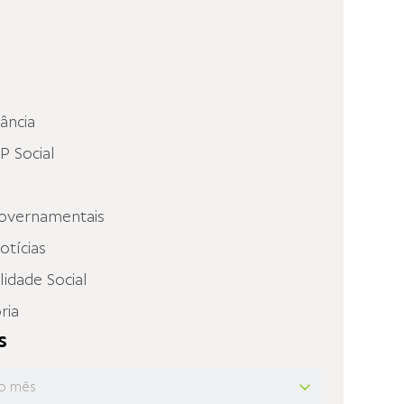
fância
 Social
overnamentais
otícias
idade Social
ria
s