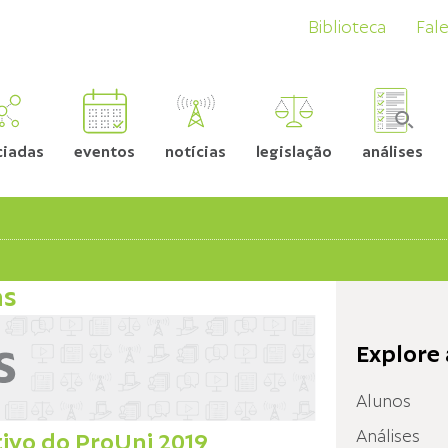
Biblioteca
Fal
ciadas
eventos
notícias
legislação
análises
as
Explore 
Alunos
Análises
tivo do ProUni 2019