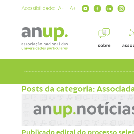
Acessibilidade:
A-
A+
sobre
asso
Posts da categoria: Associad
Publicado edital do processo sele