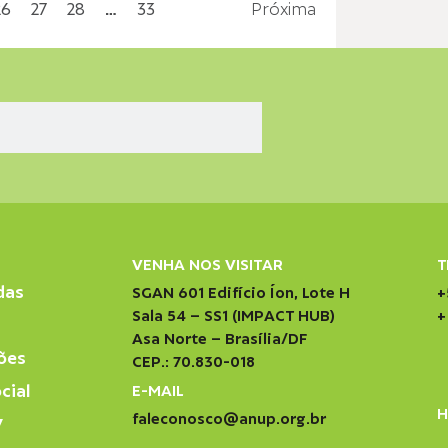
26
27
28
…
33
Próxima
VENHA NOS VISITAR
T
das
SGAN 601 Edifício Íon, Lote H
+
Sala 54 – SS1 (IMPACT HUB)
+
Asa Norte – Brasília/DF
ões
CEP.: 70.830-018
cial
E-MAIL
H
faleconosco@anup.org.br
V