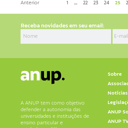
Anterior
1
…
22
23
24
25
Receba novidades em seu email:
Sobre
Associa
Notícias
Legislaç
A ANUP tem como objetivo
defender a autonomia das
ANUP So
universidades e instituições de
ANUP T
ensino particular e