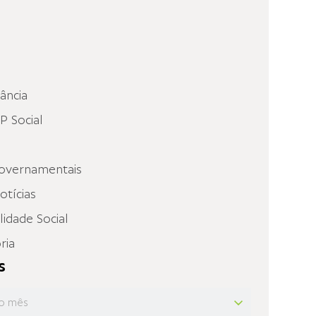
fância
 Social
overnamentais
otícias
idade Social
ria
s