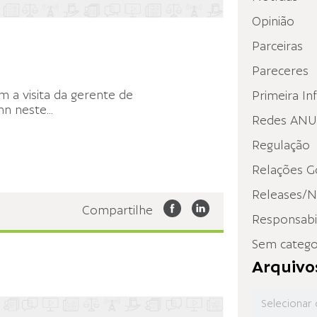
Opinião
Parceiras
Pareceres
m a visita da gerente de
Primeira In
nn neste
...
Redes ANUP
Regulação
Relações G
Releases/N
Compartilhe
Responsabil
Sem catego
Arquivo