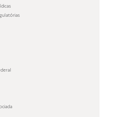
ídicas
gulatórias
deral
ociada