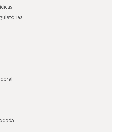
ídicas
gulatórias
deral
ociada