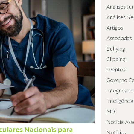
Análises Jur
Análises Re
Artigos
Associadas
Bullying
Clipping
Eventos
Governo Fe
Integridade
Inteligência
MEC
Notícia Ass
culares Nacionais para
Notícias