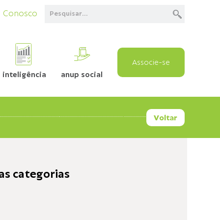
e Conosco
Associe-se
inteligência
anup social
Voltar
as categorias