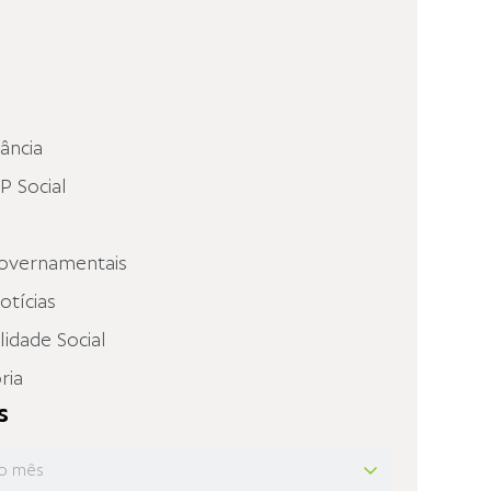
fância
 Social
overnamentais
otícias
idade Social
ria
s