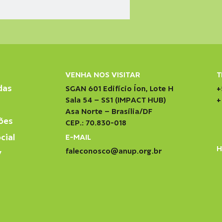
VENHA NOS VISITAR
T
das
SGAN 601 Edifício Íon, Lote H
+
Sala 54 – SS1 (IMPACT HUB)
+
Asa Norte – Brasília/DF
ões
CEP.: 70.830-018
cial
E-MAIL
H
faleconosco@anup.org.br
V