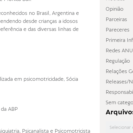
Opinião
econhecidos no Brasil, Argentina e
Parceiras
atendendo desde crianças a idosos
eferência e das diversas linhas de
Pareceres
Primeira In
Redes ANUP
Regulação
Relações G
lizada em psicomotricidade, Sócia
Releases/N
Responsabil
Sem catego
e da ABP
Arquivo
uiatria, Psicanalista e Psicomotricista