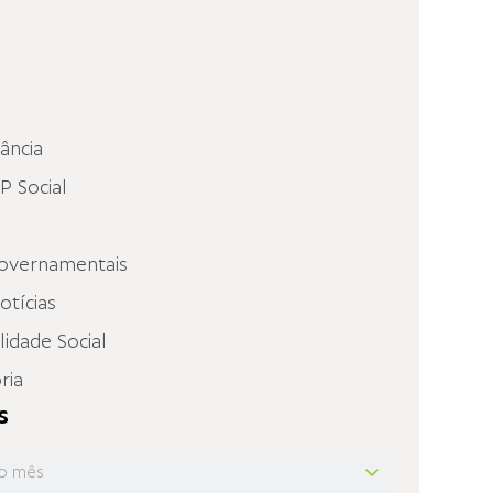
fância
 Social
overnamentais
otícias
idade Social
ria
s