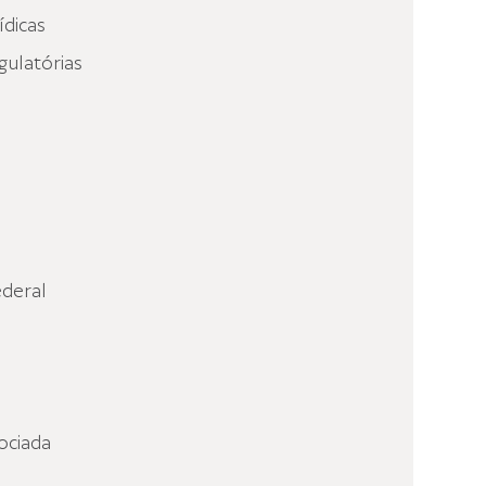
ídicas
gulatórias
deral
ociada