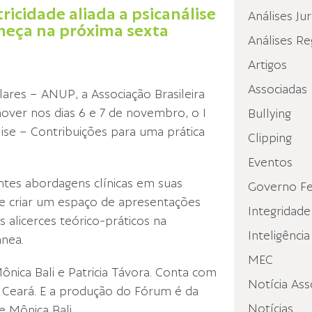
icidade aliada a psicanálise
Análises Jur
meça na próxima sexta
Análises Re
Artigos
Associadas
lares – ANUP, a Associação Brasileira
ver nos dias 6 e 7 de novembro, o I
Bullying
ise – Contribuições para uma prática
Clipping
Eventos
entes abordagens clínicas em suas
Governo Fe
 de criar um espaço de apresentações
Integridade
s alicerces teórico-práticos na
Inteligência
nea.
MEC
ônica Bali e Patricia Távora. Conta com
Notícia Ass
o Ceará. E a produção do Fórum é da
Notícias
 Mônica Bali.