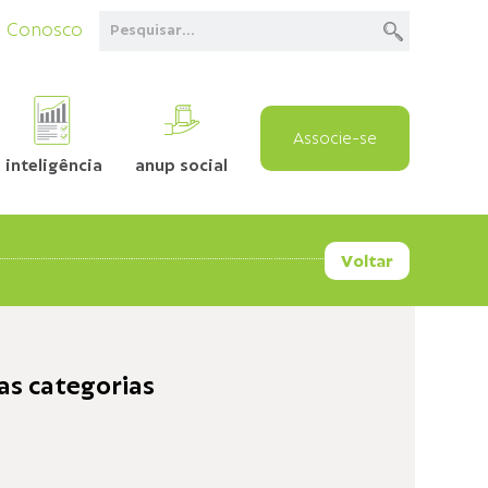
e Conosco
Associe-se
inteligência
anup social
Voltar
as categorias