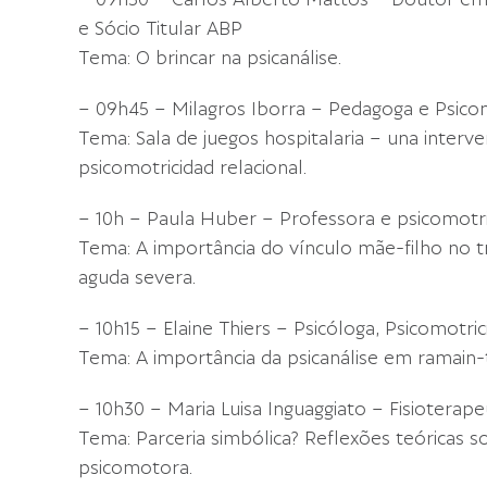
– 09h30 – Carlos Alberto Mattos – Doutor em 
e Sócio Titular ABP
Tema: O brincar na psicanálise.
– 09h45 – Milagros Iborra – Pedagoga e Psicom
Tema: Sala de juegos hospitalaria – una interve
psicomotricidad relacional.
– 10h – Paula Huber – Professora e psicomotri
Tema: A importância do vínculo mãe-filho no 
aguda severa.
– 10h15 – Elaine Thiers – Psicóloga, Psicomotric
Tema: A importância da psicanálise em ramain-t
– 10h30 – Maria Luisa Inguaggiato – Fisioterape
Tema: Parceria simbólica? Reflexões teóricas s
psicomotora.