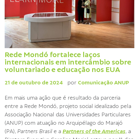
Rede Mondó fortalece laços
internacionais em intercâmbio sobre
voluntariado e educação nos EUA
21 de outubro de 2024
por
Comunicação ANUP
Em mais uma ação que é resultado da parceria
entre a Rede Mondó, projeto social idealizado pela
Associação Nacional das Universidades Particulares
(ANUP) com atuação no Arquipélago do Marajó
(PA),
Partners Brasil
e a
Partners of the Americas
, a