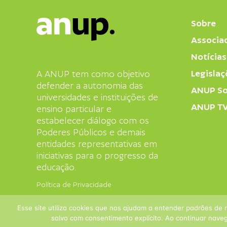
Sobre
Associa
Notícias
Legislaç
A ANUP tem como objetivo
defender a autonomia das
ANUP So
universidades e instituições de
ANUP T
ensino particular e
estabelecer diálogo com os
Poderes Públicos e demais
entidades representativas em
iniciativas para o progresso da
educação.
Política de Privacidade
Esse site utiliza cookies que nos ajudam a entender padrões de 
salvo com consentimento explícito. Ao continuar naveg