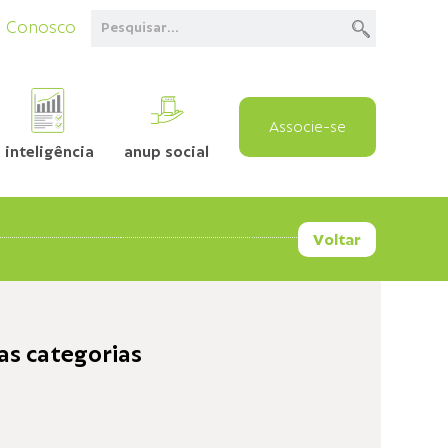
e Conosco
Associe-se
inteligência
anup social
Voltar
as categorias