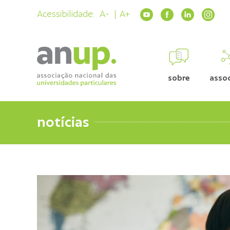
Acessibilidade:
A-
A+
sobre
asso
notícias