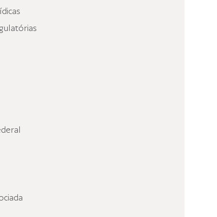
ídicas
gulatórias
deral
ociada