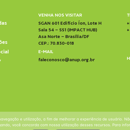
VENHA NOS VISITAR
T
das
SGAN 601 Edifício Íon, Lote H
+
Sala 54 – SS1 (IMPACT HUB)
+
Asa Norte – Brasília/DF
ões
CEP.: 70.830-018
cial
E-MAIL
H
faleconosco@anup.org.br
V
navegação e utilização, a fim de melhorar a experiência de usuário. N
ando, você concorda com nossa utilização desses recursos. Para infor