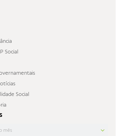
fância
 Social
overnamentais
otícias
idade Social
ria
s