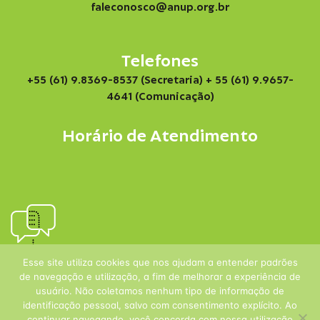
faleconosco@anup.org.br
Telefones
+55 (61) 9.8369-8537 (Secretaria)
+ 55 (61) 9.9657-
4641 (Comunicação)
Horário de Atendimento
Esse site utiliza cookies que nos ajudam a entender padrões
de navegação e utilização, a fim de melhorar a experiência de
usuário. Não coletamos nenhum tipo de informação de
identificação pessoal, salvo com consentimento explícito. Ao
continuar navegando, você concorda com nossa utilização