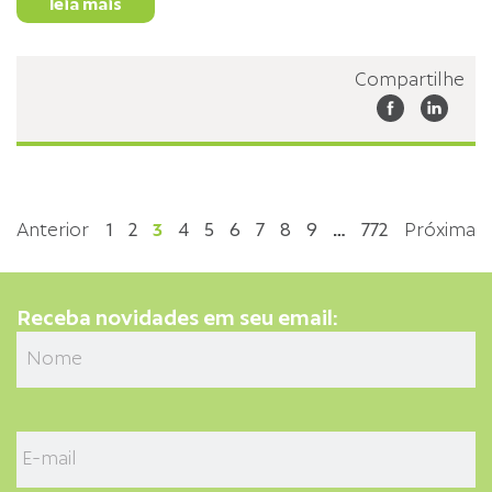
leia mais
Compartilhe
Anterior
1
2
3
4
5
6
7
8
9
…
772
Próxima
Receba novidades em seu email: