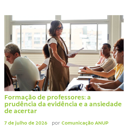
Formação de professores: a
prudência da evidência e a ansiedade
de acertar
7 de julho de 2026
por
Comunicação ANUP