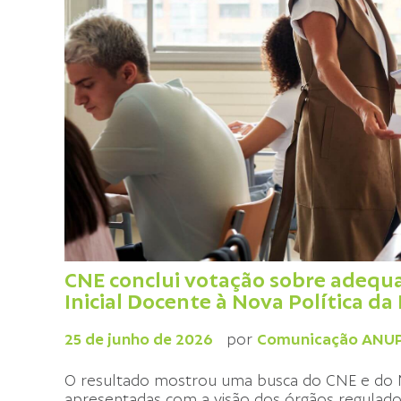
CNE conclui votação sobre adeq
Inicial Docente à Nova Política da
25 de junho de 2026
por
Comunicação ANU
O resultado mostrou uma busca do CNE e do ME
apresentadas com a visão dos órgãos regulado