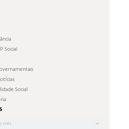
fância
 Social
overnamentais
otícias
idade Social
ria
s