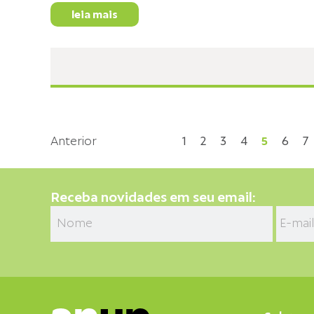
leia mais
Anterior
1
2
3
4
5
6
7
Receba novidades em seu email: