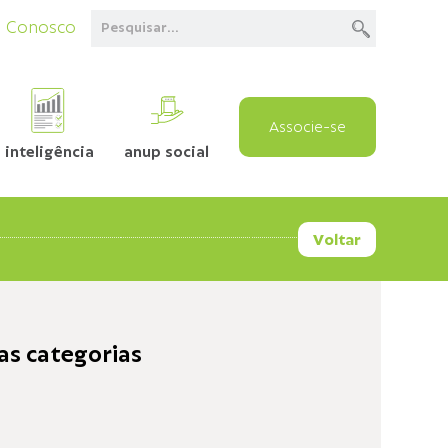
e Conosco
Associe-se
inteligência
anup social
Voltar
as categorias