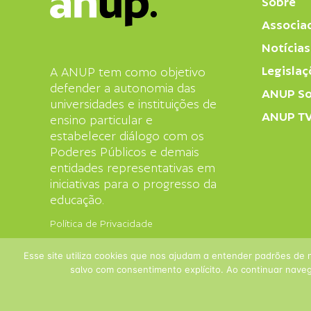
Sobre
Associa
Notícias
Legislaç
A ANUP tem como objetivo
defender a autonomia das
ANUP So
universidades e instituições de
ANUP T
ensino particular e
estabelecer diálogo com os
Poderes Públicos e demais
entidades representativas em
iniciativas para o progresso da
educação.
Política de Privacidade
Esse site utiliza cookies que nos ajudam a entender padrões de 
salvo com consentimento explícito. Ao continuar naveg