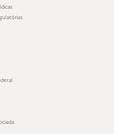
ídicas
gulatórias
deral
ociada