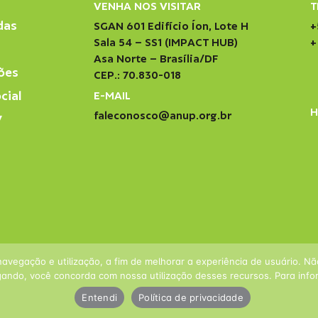
VENHA NOS VISITAR
T
das
SGAN 601 Edifício Íon, Lote H
+
Sala 54 – SS1 (IMPACT HUB)
+
Asa Norte – Brasília/DF
ões
CEP.: 70.830-018
cial
E-MAIL
H
faleconosco@anup.org.br
V
navegação e utilização, a fim de melhorar a experiência de usuário. N
ando, você concorda com nossa utilização desses recursos. Para infor
Entendi
Política de privacidade