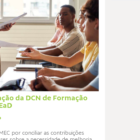
uação da DCN de Formação
 EaD
P
C por conciliar as contribuições
res sobre a necessidade de melhoria