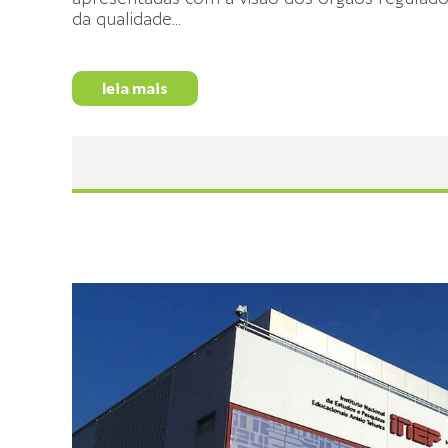
da qualidade
...
leia mais