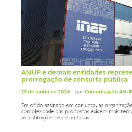
ANUP e demais entidades represen
prorrogação de consulta pública
25 de junho de 2026
por
Comunicação ANU
Em ofício assinado em conjunto, as organizaç
complexidade das propostas exigem mais tempo
as instituições representadas
...